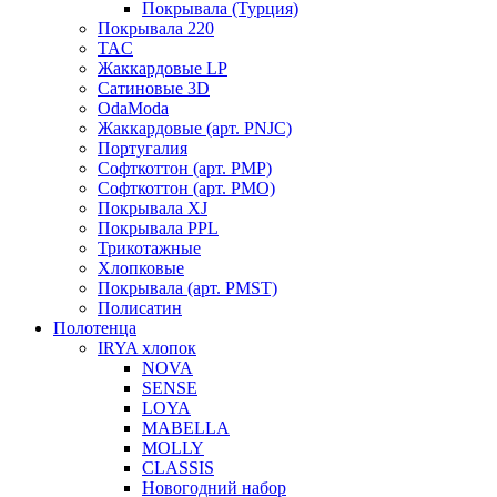
Покрывала (Турция)
Покрывала 220
TAC
Жаккардовые LP
Сатиновые 3D
OdaModa
Жаккардовые (арт. PNJC)
Португалия
Софткоттон (арт. PMP)
Софткоттон (арт. PMO)
Покрывала XJ
Покрывала PPL
Трикотажные
Хлопковые
Покрывала (арт. PMST)
Полисатин
Полотенца
IRYA хлопок
NOVA
SENSE
LOYA
MABELLA
MOLLY
CLASSIS
Новогодний набор