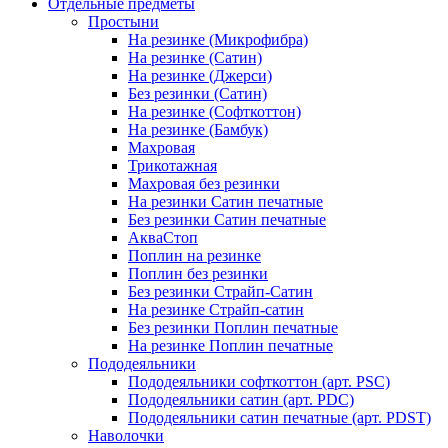
Отдельные предметы
Простыни
На резинке (Микрофибра)
На резинке (Сатин)
На резинке (Джерси)
Без резинки (Сатин)
На резинке (Софткоттон)
На резинке (Бамбук)
Махровая
Трикотажная
Махровая без резинки
На резинки Сатин печатные
Без резинки Сатин печатные
АкваСтоп
Поплин на резинке
Поплин без резинки
Без резинки Страйп-Сатин
На резинке Страйп-сатин
Без резинки Поплин печатные
На резинке Поплин печатные
Пододеяльники
Пододеяльники софткоттон (арт. PSC)
Пододеяльники сатин (арт. PDC)
Пододеяльники сатин печатные (арт. PDST)
Наволочки