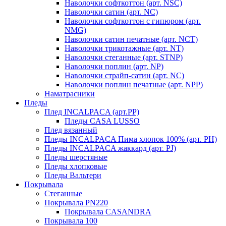
Наволочки софткоттон (арт. NSC)
Наволочки сатин (арт. NC)
Наволочки софткоттон с гипюром (арт.
NMG)
Наволочки сатин печатные (арт. NCT)
Наволочки трикотажные (арт. NT)
Наволочки стеганные (арт. STNP)
Наволочки поплин (арт. NP)
Наволочки страйп-сатин (арт. NC)
Наволочки поплин печатные (арт. NPP)
Наматрасники
Пледы
Плед INCALPACA (арт.PP)
Пледы CASA LUSSO
Плед вязанный
Пледы INCALPACA Пима хлопок 100% (арт. PH)
Пледы INCALPACA жаккард (арт. PJ)
Пледы шерстяные
Пледы хлопковые
Пледы Вальтери
Покрывала
Стеганные
Покрывала PN220
Покрывала CASANDRA
Покрывала 100