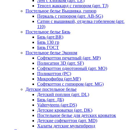
Лен с хлопком (арт. LE)
Тенсел жаккард с гипюром (арт. TJ)
Постельное белье Вышивка, гипюр
Перкаль с гипюром (арт. AB-SG)
Сатин с вышивкой, отделка гобеленом (арт.
110)
Постельное белье Бязь
Бязь (арт.BR)
Бязь 130 гр
Бязь ГОСТ
Постельное белье Эконом
Софткоттон печатный (арт. MР)
Полисатин 3D (арт. SF)
Софткоттон однотонный (арт. MO)
Поликоттон (PC)
Микрофибра (арт.MF)
Софткоттон с гипюром (арт. MG)
Детское постельное белье
Детский поплин (арт. DL)
Бязь (арт. ДБ)
Valteryteens (арт.DS)
Детские кроватки (арт. DK)
Постельное белье для детских кроваток
Детские софткоттон (арт. MD)
Халаты детские мультибренд