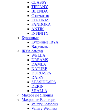
CLASSY
TIFFANY
BLENDA
С печатью
FERONIA
PANDORA
ANTIK
INFINITY
Кухонные
Кухонные IRYA
Вафельные
IRYA бамбук
WELLA
DREAMS
DAMLA
NATURE
DURU-SPA
DAISY
SEASIDE-SPA
DERIN
SHALLA
Махровые Япония
Махровые Вальтери
Valtery Seashells
Valtery Wellness