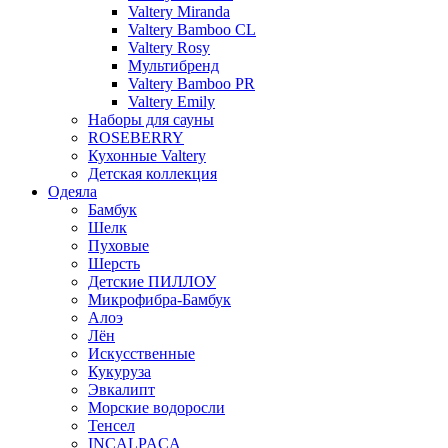
Valtery Miranda
Valtery Bamboo CL
Valtery Rosy
Мультибренд
Valtery Bamboo PR
Valtery Emily
Наборы для сауны
ROSEBERRY
Кухонные Valtery
Детская коллекция
Одеяла
Бамбук
Шелк
Пуховые
Шерсть
Детские ПИЛЛОУ
Микрофибра-Бамбук
Алоэ
Лён
Искусственные
Кукуруза
Эвкалипт
Морские водоросли
Тенсел
INCALPACA