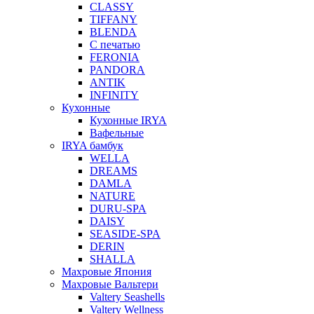
CLASSY
TIFFANY
BLENDA
С печатью
FERONIA
PANDORA
ANTIK
INFINITY
Кухонные
Кухонные IRYA
Вафельные
IRYA бамбук
WELLA
DREAMS
DAMLA
NATURE
DURU-SPA
DAISY
SEASIDE-SPA
DERIN
SHALLA
Махровые Япония
Махровые Вальтери
Valtery Seashells
Valtery Wellness