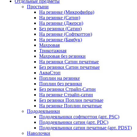
Отдельные предметы
Простыни
На резинке (Микрофибра)
На резинке (Сатин)
На резинке (Джерси)
Без резинки (Сатин)
На резинке (Софткоттон)
На резинке (Бамбук)
Махровая
Трикотажная
Махровая без резинки
На резинки Сатин печатные
Без резинки Сатин печатные
АкваСтоп
Поплин на резинке
Поплин без резинки
Без резинки Страйп-Сатин
На резинке Страйп-сатин
Без резинки Поплин печатные
На резинке Поплин печатные
Пододеяльники
Пододеяльники софткоттон (арт. PSC)
Пододеяльники сатин (арт. PDC)
Пододеяльники сатин печатные (арт. PDST)
Наволочки