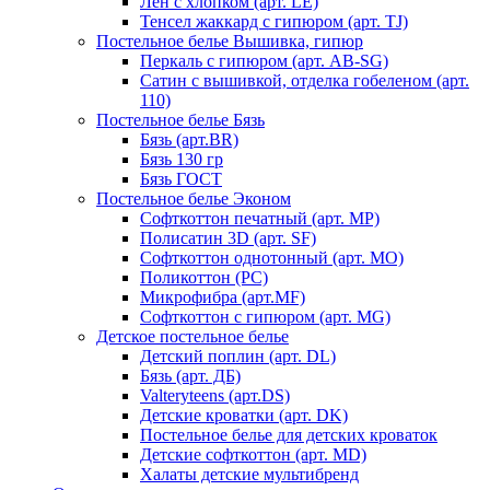
Лен с хлопком (арт. LE)
Тенсел жаккард с гипюром (арт. TJ)
Постельное белье Вышивка, гипюр
Перкаль с гипюром (арт. AB-SG)
Сатин с вышивкой, отделка гобеленом (арт.
110)
Постельное белье Бязь
Бязь (арт.BR)
Бязь 130 гр
Бязь ГОСТ
Постельное белье Эконом
Софткоттон печатный (арт. MР)
Полисатин 3D (арт. SF)
Софткоттон однотонный (арт. MO)
Поликоттон (PC)
Микрофибра (арт.MF)
Софткоттон с гипюром (арт. MG)
Детское постельное белье
Детский поплин (арт. DL)
Бязь (арт. ДБ)
Valteryteens (арт.DS)
Детские кроватки (арт. DK)
Постельное белье для детских кроваток
Детские софткоттон (арт. MD)
Халаты детские мультибренд