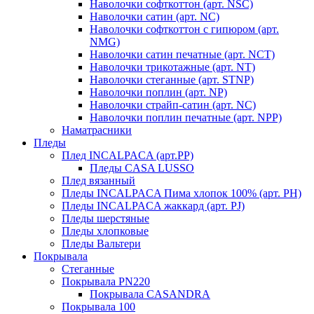
Наволочки софткоттон (арт. NSC)
Наволочки сатин (арт. NC)
Наволочки софткоттон с гипюром (арт.
NMG)
Наволочки сатин печатные (арт. NCT)
Наволочки трикотажные (арт. NT)
Наволочки стеганные (арт. STNP)
Наволочки поплин (арт. NP)
Наволочки страйп-сатин (арт. NC)
Наволочки поплин печатные (арт. NPP)
Наматрасники
Пледы
Плед INCALPACA (арт.PP)
Пледы CASA LUSSO
Плед вязанный
Пледы INCALPACA Пима хлопок 100% (арт. PH)
Пледы INCALPACA жаккард (арт. PJ)
Пледы шерстяные
Пледы хлопковые
Пледы Вальтери
Покрывала
Стеганные
Покрывала PN220
Покрывала CASANDRA
Покрывала 100