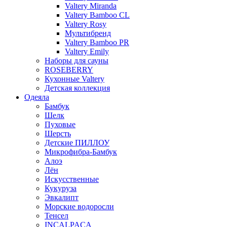
Valtery Miranda
Valtery Bamboo CL
Valtery Rosy
Мультибренд
Valtery Bamboo PR
Valtery Emily
Наборы для сауны
ROSEBERRY
Кухонные Valtery
Детская коллекция
Одеяла
Бамбук
Шелк
Пуховые
Шерсть
Детские ПИЛЛОУ
Микрофибра-Бамбук
Алоэ
Лён
Искусственные
Кукуруза
Эвкалипт
Морские водоросли
Тенсел
INCALPACA