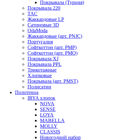
Покрывала (Турция)
Покрывала 220
TAC
Жаккардовые LP
Сатиновые 3D
OdaModa
Жаккардовые (арт. PNJC)
Португалия
Софткоттон (арт. PMP)
Софткоттон (арт. PMO)
Покрывала XJ
Покрывала PPL
Трикотажные
Хлопковые
Покрывала (арт. PMST)
Полисатин
Полотенца
IRYA хлопок
NOVA
SENSE
LOYA
MABELLA
MOLLY
CLASSIS
Новогодний набор