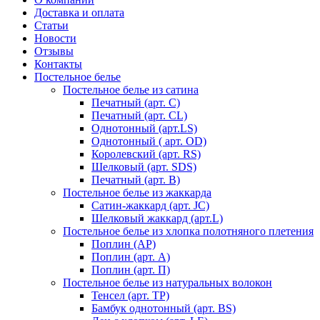
Доставка и оплата
Статьи
Новости
Отзывы
Контакты
Постельное белье
Постельное белье из сатина
Печатный (арт. С)
Печатный (арт. СL)
Однотонный (арт.LS)
Однотонный ( арт. OD)
Королевский (арт. RS)
Шелковый (арт. SDS)
Печатный (арт. В)
Постельное белье из жаккарда
Сатин-жаккард (арт. JC)
Шелковый жаккард (арт.L)
Постельное белье из хлопка полотняного плетения
Поплин (AP)
Поплин (арт. А)
Поплин (арт. П)
Постельное белье из натуральных волокон
Тенсел (арт. ТР)
Бамбук однотонный (арт. BS)