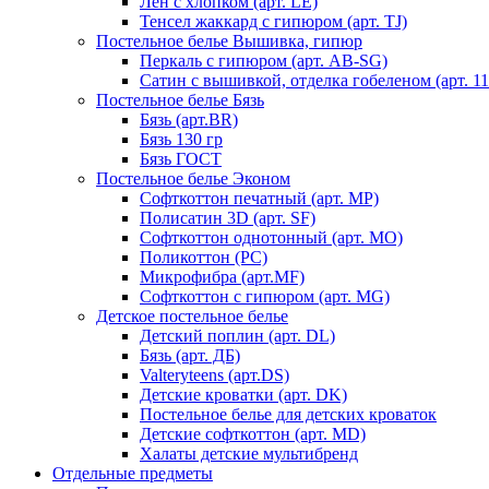
Лен с хлопком (арт. LE)
Тенсел жаккард с гипюром (арт. TJ)
Постельное белье Вышивка, гипюр
Перкаль с гипюром (арт. AB-SG)
Сатин с вышивкой, отделка гобеленом (арт. 11
Постельное белье Бязь
Бязь (арт.BR)
Бязь 130 гр
Бязь ГОСТ
Постельное белье Эконом
Софткоттон печатный (арт. MР)
Полисатин 3D (арт. SF)
Софткоттон однотонный (арт. MO)
Поликоттон (PC)
Микрофибра (арт.MF)
Софткоттон с гипюром (арт. MG)
Детское постельное белье
Детский поплин (арт. DL)
Бязь (арт. ДБ)
Valteryteens (арт.DS)
Детские кроватки (арт. DK)
Постельное белье для детских кроваток
Детские софткоттон (арт. MD)
Халаты детские мультибренд
Отдельные предметы