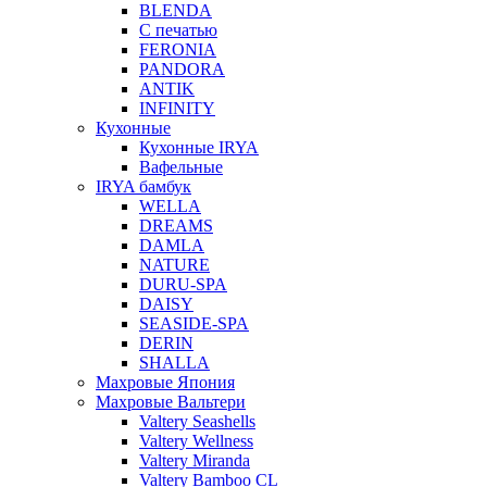
BLENDA
С печатью
FERONIA
PANDORA
ANTIK
INFINITY
Кухонные
Кухонные IRYA
Вафельные
IRYA бамбук
WELLA
DREAMS
DAMLA
NATURE
DURU-SPA
DAISY
SEASIDE-SPA
DERIN
SHALLA
Махровые Япония
Махровые Вальтери
Valtery Seashells
Valtery Wellness
Valtery Miranda
Valtery Bamboo CL