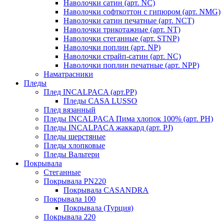
Наволочки сатин (арт. NC)
Наволочки софткоттон с гипюром (арт. NMG)
Наволочки сатин печатные (арт. NCT)
Наволочки трикотажные (арт. NT)
Наволочки стеганные (арт. STNP)
Наволочки поплин (арт. NP)
Наволочки страйп-сатин (арт. NC)
Наволочки поплин печатные (арт. NPP)
Наматрасники
Пледы
Плед INCALPACA (арт.PP)
Пледы CASA LUSSO
Плед вязанный
Пледы INCALPACA Пима хлопок 100% (арт. PH)
Пледы INCALPACA жаккард (арт. PJ)
Пледы шерстяные
Пледы хлопковые
Пледы Вальтери
Покрывала
Стеганные
Покрывала PN220
Покрывала CASANDRA
Покрывала 100
Покрывала (Турция)
Покрывала 220