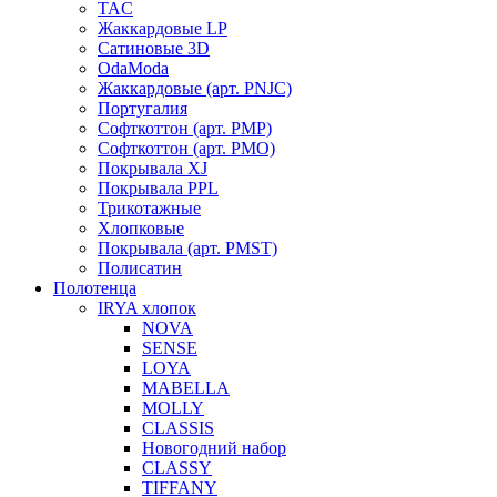
TAC
Жаккардовые LP
Сатиновые 3D
OdaModa
Жаккардовые (арт. PNJC)
Португалия
Софткоттон (арт. PMP)
Софткоттон (арт. PMO)
Покрывала XJ
Покрывала PPL
Трикотажные
Хлопковые
Покрывала (арт. PMST)
Полисатин
Полотенца
IRYA хлопок
NOVA
SENSE
LOYA
MABELLA
MOLLY
CLASSIS
Новогодний набор
CLASSY
TIFFANY