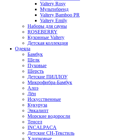
Valtery Rosy
Мультибренд
Valtery Bamboo PR
Valtery Emily
Наборы для сауны
ROSEBERRY
Кухонные Valtery
Детская коллекция
Одеяла
Бамбук
Шелк
Пуховые
Шерсть
Детские ПИЛЛОУ
Микрофибра-Бамбук
Алоэ
Лён
Искусственные
Кукуруза
Эвкалипт
Морские водоросли
Тенсел
INCALPACA
Детские СН-Текстиль
Хлопковые