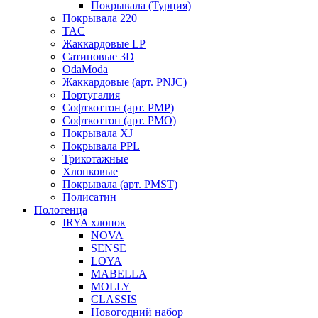
Покрывала (Турция)
Покрывала 220
TAC
Жаккардовые LP
Сатиновые 3D
OdaModa
Жаккардовые (арт. PNJC)
Португалия
Софткоттон (арт. PMP)
Софткоттон (арт. PMO)
Покрывала XJ
Покрывала PPL
Трикотажные
Хлопковые
Покрывала (арт. PMST)
Полисатин
Полотенца
IRYA хлопок
NOVA
SENSE
LOYA
MABELLA
MOLLY
CLASSIS
Новогодний набор