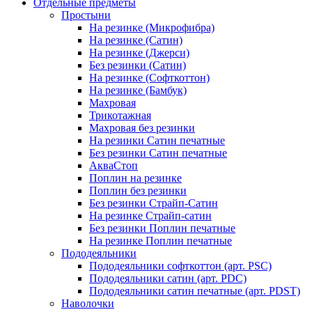
Отдельные предметы
Простыни
На резинке (Микрофибра)
На резинке (Сатин)
На резинке (Джерси)
Без резинки (Сатин)
На резинке (Софткоттон)
На резинке (Бамбук)
Махровая
Трикотажная
Махровая без резинки
На резинки Сатин печатные
Без резинки Сатин печатные
АкваСтоп
Поплин на резинке
Поплин без резинки
Без резинки Страйп-Сатин
На резинке Страйп-сатин
Без резинки Поплин печатные
На резинке Поплин печатные
Пододеяльники
Пододеяльники софткоттон (арт. PSC)
Пододеяльники сатин (арт. PDC)
Пододеяльники сатин печатные (арт. PDST)
Наволочки