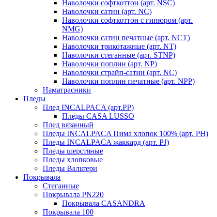
Наволочки софткоттон (арт. NSC)
Наволочки сатин (арт. NC)
Наволочки софткоттон с гипюром (арт.
NMG)
Наволочки сатин печатные (арт. NCT)
Наволочки трикотажные (арт. NT)
Наволочки стеганные (арт. STNP)
Наволочки поплин (арт. NP)
Наволочки страйп-сатин (арт. NC)
Наволочки поплин печатные (арт. NPP)
Наматрасники
Пледы
Плед INCALPACA (арт.PP)
Пледы CASA LUSSO
Плед вязанный
Пледы INCALPACA Пима хлопок 100% (арт. PH)
Пледы INCALPACA жаккард (арт. PJ)
Пледы шерстяные
Пледы хлопковые
Пледы Вальтери
Покрывала
Стеганные
Покрывала PN220
Покрывала CASANDRA
Покрывала 100