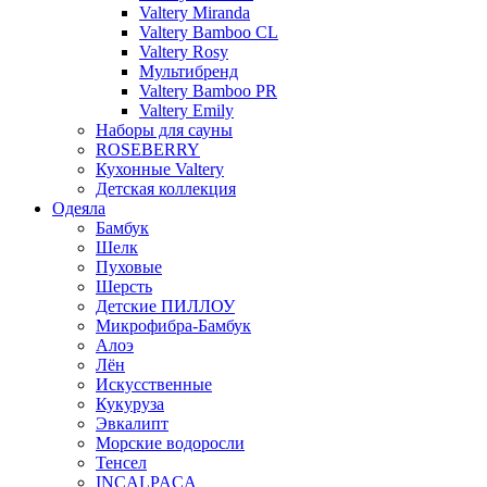
Valtery Miranda
Valtery Bamboo CL
Valtery Rosy
Мультибренд
Valtery Bamboo PR
Valtery Emily
Наборы для сауны
ROSEBERRY
Кухонные Valtery
Детская коллекция
Одеяла
Бамбук
Шелк
Пуховые
Шерсть
Детские ПИЛЛОУ
Микрофибра-Бамбук
Алоэ
Лён
Искусственные
Кукуруза
Эвкалипт
Морские водоросли
Тенсел
INCALPACA