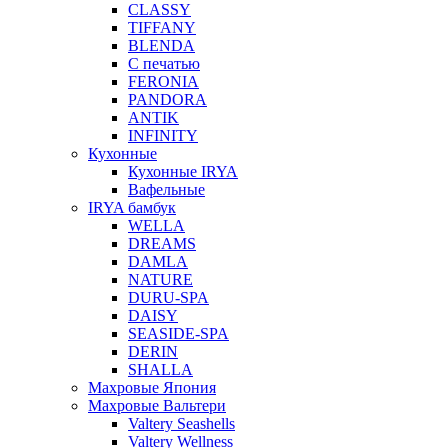
CLASSY
TIFFANY
BLENDA
С печатью
FERONIA
PANDORA
ANTIK
INFINITY
Кухонные
Кухонные IRYA
Вафельные
IRYA бамбук
WELLA
DREAMS
DAMLA
NATURE
DURU-SPA
DAISY
SEASIDE-SPA
DERIN
SHALLA
Махровые Япония
Махровые Вальтери
Valtery Seashells
Valtery Wellness