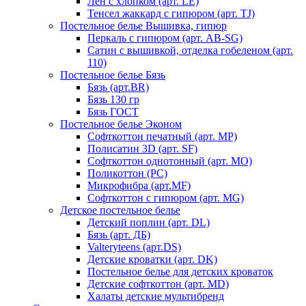
Лен с хлопком (арт. LE)
Тенсел жаккард с гипюром (арт. TJ)
Постельное белье Вышивка, гипюр
Перкаль с гипюром (арт. AB-SG)
Сатин с вышивкой, отделка гобеленом (арт.
110)
Постельное белье Бязь
Бязь (арт.BR)
Бязь 130 гр
Бязь ГОСТ
Постельное белье Эконом
Софткоттон печатный (арт. MР)
Полисатин 3D (арт. SF)
Софткоттон однотонный (арт. MO)
Поликоттон (PC)
Микрофибра (арт.MF)
Софткоттон с гипюром (арт. MG)
Детское постельное белье
Детский поплин (арт. DL)
Бязь (арт. ДБ)
Valteryteens (арт.DS)
Детские кроватки (арт. DK)
Постельное белье для детских кроваток
Детские софткоттон (арт. MD)
Халаты детские мультибренд