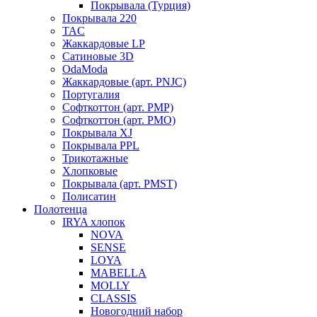
Покрывала (Турция)
Покрывала 220
TAC
Жаккардовые LP
Сатиновые 3D
OdaModa
Жаккардовые (арт. PNJC)
Португалия
Софткоттон (арт. PMP)
Софткоттон (арт. PMO)
Покрывала XJ
Покрывала PPL
Трикотажные
Хлопковые
Покрывала (арт. PMST)
Полисатин
Полотенца
IRYA хлопок
NOVA
SENSE
LOYA
MABELLA
MOLLY
CLASSIS
Новогодний набор