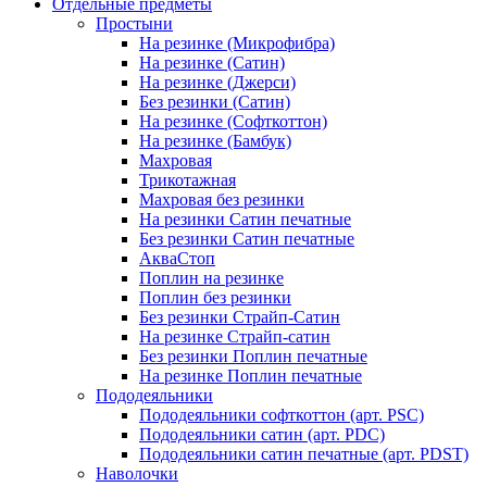
Отдельные предметы
Простыни
На резинке (Микрофибра)
На резинке (Сатин)
На резинке (Джерси)
Без резинки (Сатин)
На резинке (Софткоттон)
На резинке (Бамбук)
Махровая
Трикотажная
Махровая без резинки
На резинки Сатин печатные
Без резинки Сатин печатные
АкваСтоп
Поплин на резинке
Поплин без резинки
Без резинки Страйп-Сатин
На резинке Страйп-сатин
Без резинки Поплин печатные
На резинке Поплин печатные
Пододеяльники
Пододеяльники софткоттон (арт. PSC)
Пододеяльники сатин (арт. PDC)
Пододеяльники сатин печатные (арт. PDST)
Наволочки