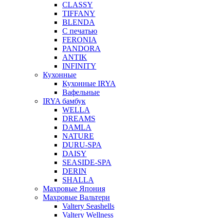
CLASSY
TIFFANY
BLENDA
С печатью
FERONIA
PANDORA
ANTIK
INFINITY
Кухонные
Кухонные IRYA
Вафельные
IRYA бамбук
WELLA
DREAMS
DAMLA
NATURE
DURU-SPA
DAISY
SEASIDE-SPA
DERIN
SHALLA
Махровые Япония
Махровые Вальтери
Valtery Seashells
Valtery Wellness