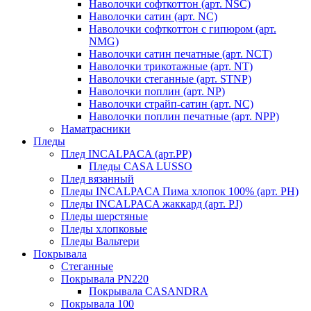
Наволочки софткоттон (арт. NSC)
Наволочки сатин (арт. NC)
Наволочки софткоттон с гипюром (арт.
NMG)
Наволочки сатин печатные (арт. NCT)
Наволочки трикотажные (арт. NT)
Наволочки стеганные (арт. STNP)
Наволочки поплин (арт. NP)
Наволочки страйп-сатин (арт. NC)
Наволочки поплин печатные (арт. NPP)
Наматрасники
Пледы
Плед INCALPACA (арт.PP)
Пледы CASA LUSSO
Плед вязанный
Пледы INCALPACA Пима хлопок 100% (арт. PH)
Пледы INCALPACA жаккард (арт. PJ)
Пледы шерстяные
Пледы хлопковые
Пледы Вальтери
Покрывала
Стеганные
Покрывала PN220
Покрывала CASANDRA
Покрывала 100