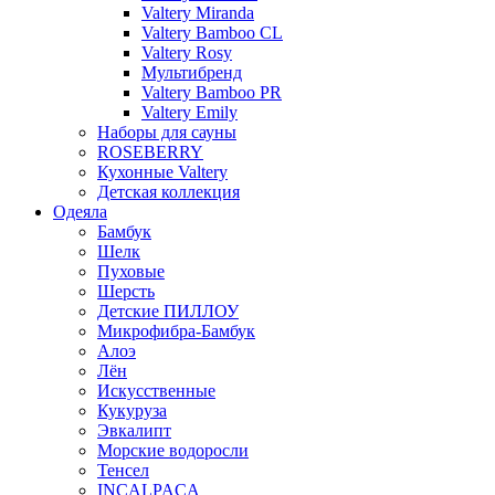
Valtery Miranda
Valtery Bamboo CL
Valtery Rosy
Мультибренд
Valtery Bamboo PR
Valtery Emily
Наборы для сауны
ROSEBERRY
Кухонные Valtery
Детская коллекция
Одеяла
Бамбук
Шелк
Пуховые
Шерсть
Детские ПИЛЛОУ
Микрофибра-Бамбук
Алоэ
Лён
Искусственные
Кукуруза
Эвкалипт
Морские водоросли
Тенсел
INCALPACA