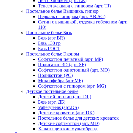
Лен с хлопком (арт. LE)
Тенсел жаккард с гипюром (арт. TJ)
Постельное белье Вышивка, гипюр
Перкаль с гипюром (арт. AB-SG)
Сатин с вышивкой, отделка гобеленом (арт.
110)
Постельное белье Бязь
Бязь (арт.BR)
Бязь 130 гр
Бязь ГОСТ
Постельное белье Эконом
Софткоттон печатный (арт. MР)
Полисатин 3D (арт. SF)
Софткоттон однотонный (арт. MO)
Поликоттон (PC)
Микрофибра (арт.MF)
Софткоттон с гипюром (арт. MG)
Детское постельное белье
Детский поплин (арт. DL)
Бязь (арт. ДБ)
Valteryteens (арт.DS)
Детские кроватки (арт. DK)
Постельное белье для детских кроваток
Детские софткоттон (арт. MD)
Халаты детские мультибренд