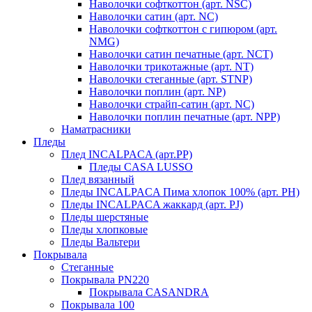
Наволочки софткоттон (арт. NSC)
Наволочки сатин (арт. NC)
Наволочки софткоттон с гипюром (арт.
NMG)
Наволочки сатин печатные (арт. NCT)
Наволочки трикотажные (арт. NT)
Наволочки стеганные (арт. STNP)
Наволочки поплин (арт. NP)
Наволочки страйп-сатин (арт. NC)
Наволочки поплин печатные (арт. NPP)
Наматрасники
Пледы
Плед INCALPACA (арт.PP)
Пледы CASA LUSSO
Плед вязанный
Пледы INCALPACA Пима хлопок 100% (арт. PH)
Пледы INCALPACA жаккард (арт. PJ)
Пледы шерстяные
Пледы хлопковые
Пледы Вальтери
Покрывала
Стеганные
Покрывала PN220
Покрывала CASANDRA
Покрывала 100