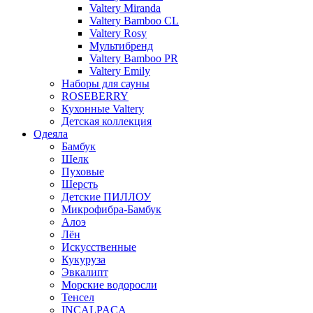
Valtery Miranda
Valtery Bamboo CL
Valtery Rosy
Мультибренд
Valtery Bamboo PR
Valtery Emily
Наборы для сауны
ROSEBERRY
Кухонные Valtery
Детская коллекция
Одеяла
Бамбук
Шелк
Пуховые
Шерсть
Детские ПИЛЛОУ
Микрофибра-Бамбук
Алоэ
Лён
Искусственные
Кукуруза
Эвкалипт
Морские водоросли
Тенсел
INCALPACA