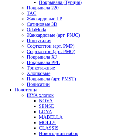
Покрывала (Турция)
Покрывала 220
TAC
Жаккардовые LP
Сатиновые 3D
OdaModa
Жаккардовые (арт. PNJC)
Португалия
Софткоттон (арт. PMP)
Софткоттон (арт. PMO)
Покрывала XJ
Покрывала PPL
Трикотажные
Хлопковые
Покрывала (арт. PMST)
Полисатин
Полотенца
IRYA хлопок
NOVA
SENSE
LOYA
MABELLA
MOLLY
CLASSIS
Новогодний набор