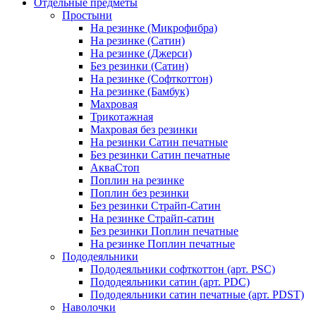
Отдельные предметы
Простыни
На резинке (Микрофибра)
На резинке (Сатин)
На резинке (Джерси)
Без резинки (Сатин)
На резинке (Софткоттон)
На резинке (Бамбук)
Махровая
Трикотажная
Махровая без резинки
На резинки Сатин печатные
Без резинки Сатин печатные
АкваСтоп
Поплин на резинке
Поплин без резинки
Без резинки Страйп-Сатин
На резинке Страйп-сатин
Без резинки Поплин печатные
На резинке Поплин печатные
Пододеяльники
Пододеяльники софткоттон (арт. PSC)
Пододеяльники сатин (арт. PDC)
Пододеяльники сатин печатные (арт. PDST)
Наволочки