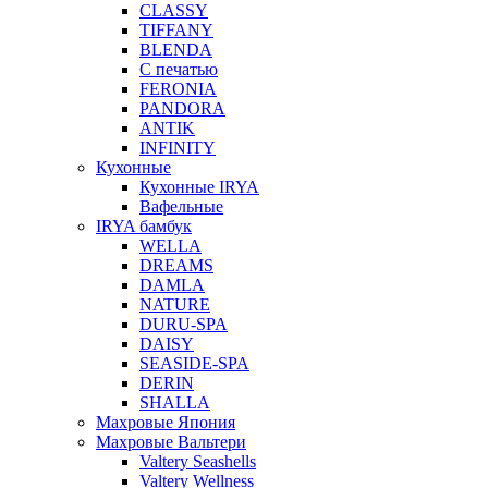
CLASSY
TIFFANY
BLENDA
С печатью
FERONIA
PANDORA
ANTIK
INFINITY
Кухонные
Кухонные IRYA
Вафельные
IRYA бамбук
WELLA
DREAMS
DAMLA
NATURE
DURU-SPA
DAISY
SEASIDE-SPA
DERIN
SHALLA
Махровые Япония
Махровые Вальтери
Valtery Seashells
Valtery Wellness