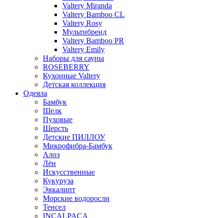
Valtery Miranda
Valtery Bamboo CL
Valtery Rosy
Мультибренд
Valtery Bamboo PR
Valtery Emily
Наборы для сауны
ROSEBERRY
Кухонные Valtery
Детская коллекция
Одеяла
Бамбук
Шелк
Пуховые
Шерсть
Детские ПИЛЛОУ
Микрофибра-Бамбук
Алоэ
Лён
Искусственные
Кукуруза
Эвкалипт
Морские водоросли
Тенсел
INCALPACA