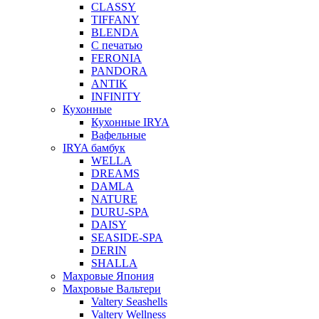
CLASSY
TIFFANY
BLENDA
С печатью
FERONIA
PANDORA
ANTIK
INFINITY
Кухонные
Кухонные IRYA
Вафельные
IRYA бамбук
WELLA
DREAMS
DAMLA
NATURE
DURU-SPA
DAISY
SEASIDE-SPA
DERIN
SHALLA
Махровые Япония
Махровые Вальтери
Valtery Seashells
Valtery Wellness