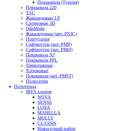
Покрывала (Турция)
Покрывала 220
TAC
Жаккардовые LP
Сатиновые 3D
OdaModa
Жаккардовые (арт. PNJC)
Португалия
Софткоттон (арт. PMP)
Софткоттон (арт. PMO)
Покрывала XJ
Покрывала PPL
Трикотажные
Хлопковые
Покрывала (арт. PMST)
Полисатин
Полотенца
IRYA хлопок
NOVA
SENSE
LOYA
MABELLA
MOLLY
CLASSIS
Новогодний набор