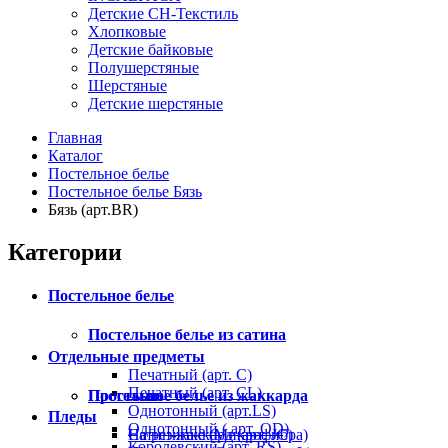
Детские СН-Текстиль
Хлопковые
Детские байковые
Полушерстяные
Шерстяные
Детские шерстяные
Главная
Каталог
Постельное белье
Постельное белье Бязь
Бязь (арт.BR)
Категории
Постельное белье
Постельное белье из сатина
Отдельные предметы
Печатный (арт. С)
Печатный (арт. СL)
Постельное белье из жаккарда
Простыни
Однотонный (арт.LS)
Пледы
Однотонный ( арт. OD)
Сатин-жаккард (арт. JC)
На резинке (Микрофибра)
Королевский (арт. RS)