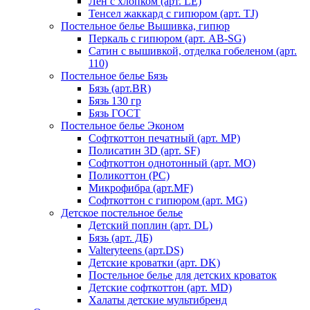
Лен с хлопком (арт. LE)
Тенсел жаккард с гипюром (арт. TJ)
Постельное белье Вышивка, гипюр
Перкаль с гипюром (арт. AB-SG)
Сатин с вышивкой, отделка гобеленом (арт.
110)
Постельное белье Бязь
Бязь (арт.BR)
Бязь 130 гр
Бязь ГОСТ
Постельное белье Эконом
Софткоттон печатный (арт. MР)
Полисатин 3D (арт. SF)
Софткоттон однотонный (арт. MO)
Поликоттон (PC)
Микрофибра (арт.MF)
Софткоттон с гипюром (арт. MG)
Детское постельное белье
Детский поплин (арт. DL)
Бязь (арт. ДБ)
Valteryteens (арт.DS)
Детские кроватки (арт. DK)
Постельное белье для детских кроваток
Детские софткоттон (арт. MD)
Халаты детские мультибренд