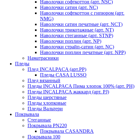
Наволочки софткоттон (арт. NSC)
Наволочки сатин (арт. NC)
Наволочки софткоттон с гипюром (арт.
NMG)
Наволочки сатин печатные (арт. NCT)
Наволочки трикотажные (арт. NT)
Наволочки стеганные (арт. STNP)
Наволочки поплин (арт. NP)
Наволочки страйп-сатин (арт. NC)
Наволочки поплин печатные (арт. NPP)
Наматрасники
Пледы
Плед INCALPACA (арт.PP)
Пледы CASA LUSSO
Плед вязанный
Пледы INCALPACA Пима хлопок 100% (арт. PH)
Пледы INCALPACA жаккард (арт. PJ)
Пледы шерстяные
Пледы хлопковые
Пледы Вальтери
Покрывала
Стеганные
Покрывала PN220
Покрывала CASANDRA
Покрывала 100