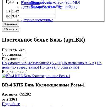
Цена
Детские софткоттон (арт. MD)
Мультибренд
Полисатин
Хлопковые
Халаты детские мультибренд
Valtery Bamboo PR
Детские байковые
Valtery Emily
От
Полушерстяные
Шерстяные
До
Детские шерстяные
Показать
Сбросить
Постельное белье Бязь (арт.BR)
Показать
Сортировка
По умолчанию
По умолчанию
По названию (А - Я)
По названию (Я - А)
По
цене (по возрастанию)
По цене (по убыванию)
Вид каталога:
/
BR-4 КПБ Бязь Коллекционные Розы-1
Артикул:
095282
от
2 336
₽
Подробнее