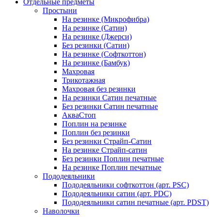
Отдельные предметы
Простыни
На резинке (Микрофибра)
На резинке (Сатин)
На резинке (Джерси)
Без резинки (Сатин)
На резинке (Софткоттон)
На резинке (Бамбук)
Махровая
Трикотажная
Махровая без резинки
На резинки Сатин печатные
Без резинки Сатин печатные
АкваСтоп
Поплин на резинке
Поплин без резинки
Без резинки Страйп-Сатин
На резинке Страйп-сатин
Без резинки Поплин печатные
На резинке Поплин печатные
Пододеяльники
Пододеяльники софткоттон (арт. PSC)
Пододеяльники сатин (арт. PDC)
Пододеяльники сатин печатные (арт. PDST)
Наволочки