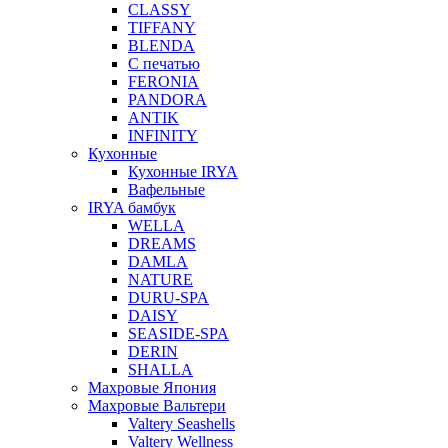
CLASSY
TIFFANY
BLENDA
С печатью
FERONIA
PANDORA
ANTIK
INFINITY
Кухонные
Кухонные IRYA
Вафельные
IRYA бамбук
WELLA
DREAMS
DAMLA
NATURE
DURU-SPA
DAISY
SEASIDE-SPA
DERIN
SHALLA
Махровые Япония
Махровые Вальтери
Valtery Seashells
Valtery Wellness