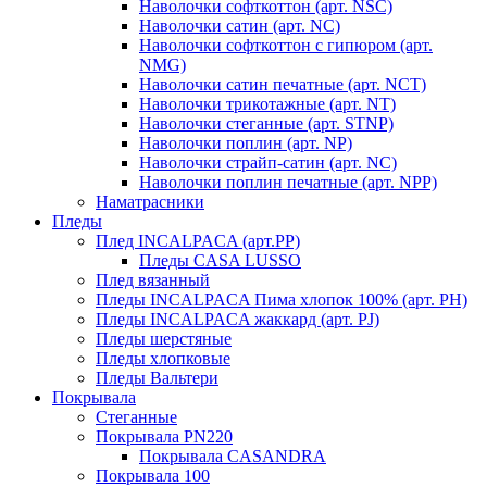
Наволочки софткоттон (арт. NSC)
Наволочки сатин (арт. NC)
Наволочки софткоттон с гипюром (арт.
NMG)
Наволочки сатин печатные (арт. NCT)
Наволочки трикотажные (арт. NT)
Наволочки стеганные (арт. STNP)
Наволочки поплин (арт. NP)
Наволочки страйп-сатин (арт. NC)
Наволочки поплин печатные (арт. NPP)
Наматрасники
Пледы
Плед INCALPACA (арт.PP)
Пледы CASA LUSSO
Плед вязанный
Пледы INCALPACA Пима хлопок 100% (арт. PH)
Пледы INCALPACA жаккард (арт. PJ)
Пледы шерстяные
Пледы хлопковые
Пледы Вальтери
Покрывала
Стеганные
Покрывала PN220
Покрывала CASANDRA
Покрывала 100