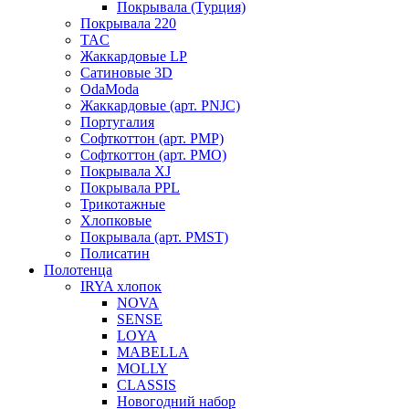
Покрывала (Турция)
Покрывала 220
TAC
Жаккардовые LP
Сатиновые 3D
OdaModa
Жаккардовые (арт. PNJC)
Португалия
Софткоттон (арт. PMP)
Софткоттон (арт. PMO)
Покрывала XJ
Покрывала PPL
Трикотажные
Хлопковые
Покрывала (арт. PMST)
Полисатин
Полотенца
IRYA хлопок
NOVA
SENSE
LOYA
MABELLA
MOLLY
CLASSIS
Новогодний набор