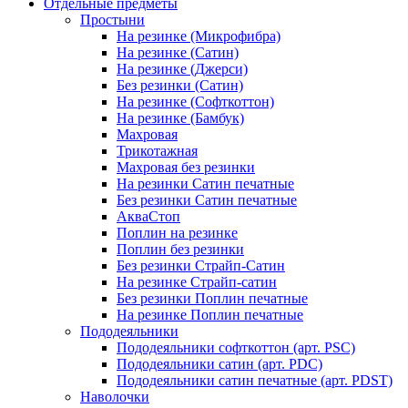
Отдельные предметы
Простыни
На резинке (Микрофибра)
На резинке (Сатин)
На резинке (Джерси)
Без резинки (Сатин)
На резинке (Софткоттон)
На резинке (Бамбук)
Махровая
Трикотажная
Махровая без резинки
На резинки Сатин печатные
Без резинки Сатин печатные
АкваСтоп
Поплин на резинке
Поплин без резинки
Без резинки Страйп-Сатин
На резинке Страйп-сатин
Без резинки Поплин печатные
На резинке Поплин печатные
Пододеяльники
Пододеяльники софткоттон (арт. PSC)
Пододеяльники сатин (арт. PDC)
Пододеяльники сатин печатные (арт. PDST)
Наволочки