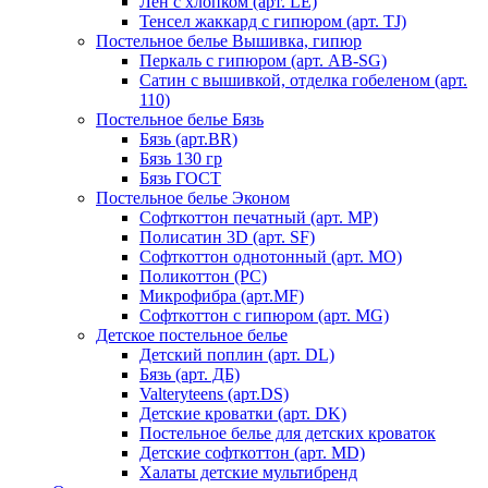
Лен с хлопком (арт. LE)
Тенсел жаккард с гипюром (арт. TJ)
Постельное белье Вышивка, гипюр
Перкаль с гипюром (арт. AB-SG)
Сатин с вышивкой, отделка гобеленом (арт.
110)
Постельное белье Бязь
Бязь (арт.BR)
Бязь 130 гр
Бязь ГОСТ
Постельное белье Эконом
Софткоттон печатный (арт. MР)
Полисатин 3D (арт. SF)
Софткоттон однотонный (арт. MO)
Поликоттон (PC)
Микрофибра (арт.MF)
Софткоттон с гипюром (арт. MG)
Детское постельное белье
Детский поплин (арт. DL)
Бязь (арт. ДБ)
Valteryteens (арт.DS)
Детские кроватки (арт. DK)
Постельное белье для детских кроваток
Детские софткоттон (арт. MD)
Халаты детские мультибренд