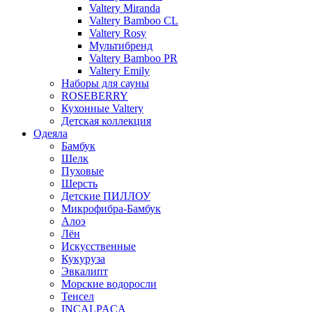
Valtery Miranda
Valtery Bamboo CL
Valtery Rosy
Мультибренд
Valtery Bamboo PR
Valtery Emily
Наборы для сауны
ROSEBERRY
Кухонные Valtery
Детская коллекция
Одеяла
Бамбук
Шелк
Пуховые
Шерсть
Детские ПИЛЛОУ
Микрофибра-Бамбук
Алоэ
Лён
Искусственные
Кукуруза
Эвкалипт
Морские водоросли
Тенсел
INCALPACA